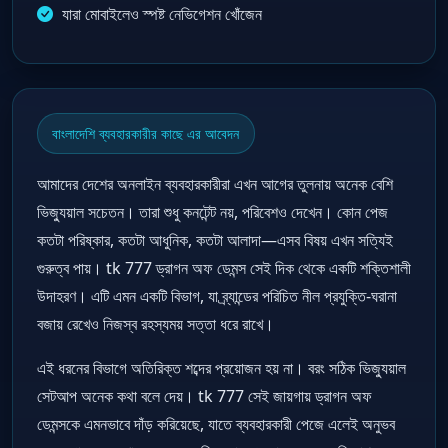
যারা মোবাইলেও স্পষ্ট নেভিগেশন খোঁজেন
বাংলাদেশি ব্যবহারকারীর কাছে এর আবেদন
আমাদের দেশের অনলাইন ব্যবহারকারীরা এখন আগের তুলনায় অনেক বেশি
ভিজ্যুয়াল সচেতন। তারা শুধু কনটেন্ট নয়, পরিবেশও দেখেন। কোন পেজ
কতটা পরিষ্কার, কতটা আধুনিক, কতটা আলাদা—এসব বিষয় এখন সত্যিই
গুরুত্ব পায়। tk 777 ড্রাগন অফ ডেমন্স সেই দিক থেকে একটি শক্তিশালী
উদাহরণ। এটি এমন একটি বিভাগ, যা ব্র্যান্ডের পরিচিত নীল প্রযুক্তি-ঘরানা
বজায় রেখেও নিজস্ব রহস্যময় সত্তা ধরে রাখে।
এই ধরনের বিভাগে অতিরিক্ত শব্দের প্রয়োজন হয় না। বরং সঠিক ভিজ্যুয়াল
সেটআপ অনেক কথা বলে দেয়। tk 777 সেই জায়গায় ড্রাগন অফ
ডেমন্সকে এমনভাবে দাঁড় করিয়েছে, যাতে ব্যবহারকারী পেজে এলেই অনুভব