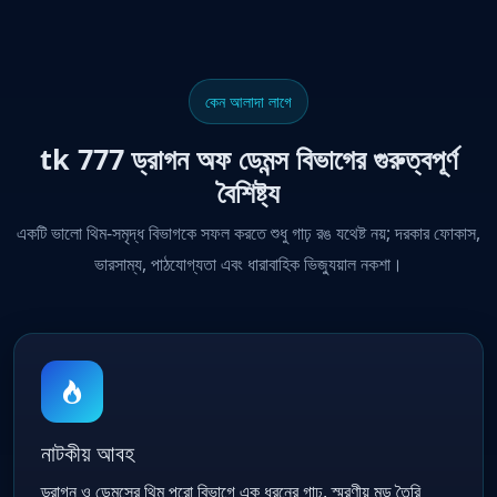
কেন আলাদা লাগে
tk 777 ড্রাগন অফ ডেমন্স বিভাগের গুরুত্বপূর্ণ
বৈশিষ্ট্য
একটি ভালো থিম-সমৃদ্ধ বিভাগকে সফল করতে শুধু গাঢ় রঙ যথেষ্ট নয়; দরকার ফোকাস,
ভারসাম্য, পাঠযোগ্যতা এবং ধারাবাহিক ভিজ্যুয়াল নকশা।
নাটকীয় আবহ
ড্রাগন ও ডেমন্সের থিম পুরো বিভাগে এক ধরনের গাঢ়, স্মরণীয় মুড তৈরি