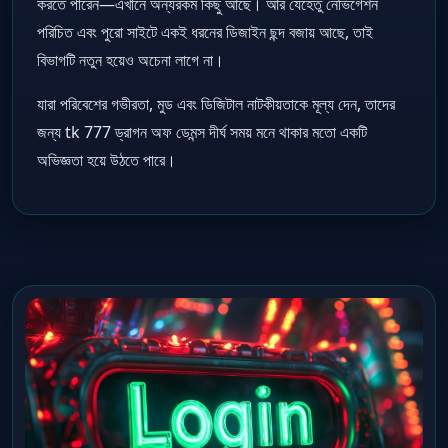
করতে পারেন—এখানে অন্যরকম কিছু আছে। আর যেহেতু নেভিগেশন
পরিচিত এবং পুরো সাইটে একই ধরনের ডিজাইন ছন্দ বজায় আছে, তাই
বিভাগটি নতুন হয়েও অচেনা লাগে না।
যারা পরিবেশের গভীরতা, মুড এবং ডিজিটাল নাটকীয়তাকে মূল্য দেন, তাদের
জন্য tk 777 ড্রাগন অফ ডেমন্স দীর্ঘ সময় মনে থাকার মতো একটি
অভিজ্ঞতা হয়ে উঠতে পারে।