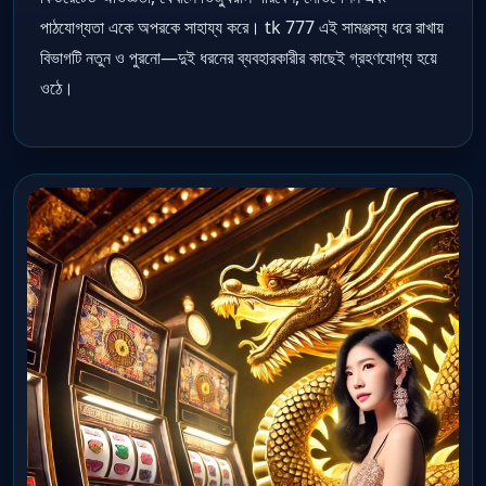
পাঠযোগ্যতা একে অপরকে সাহায্য করে। tk 777 এই সামঞ্জস্য ধরে রাখায়
বিভাগটি নতুন ও পুরনো—দুই ধরনের ব্যবহারকারীর কাছেই গ্রহণযোগ্য হয়ে
ওঠে।