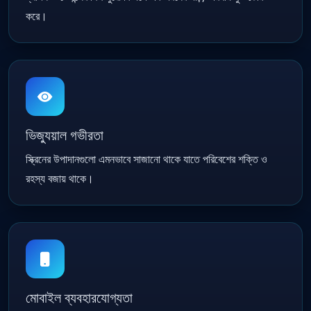
করে।
ভিজ্যুয়াল গভীরতা
স্ক্রিনের উপাদানগুলো এমনভাবে সাজানো থাকে যাতে পরিবেশের শক্তি ও
রহস্য বজায় থাকে।
মোবাইল ব্যবহারযোগ্যতা