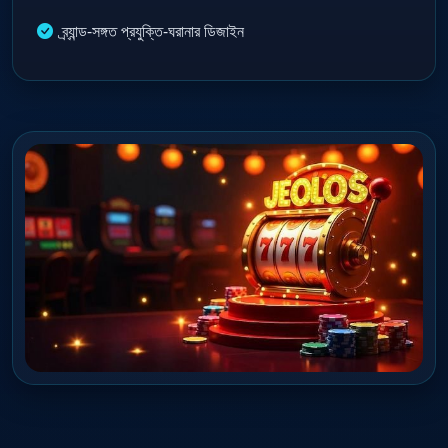
ব্র্যান্ড-সঙ্গত প্রযুক্তি-ঘরানার ডিজাইন